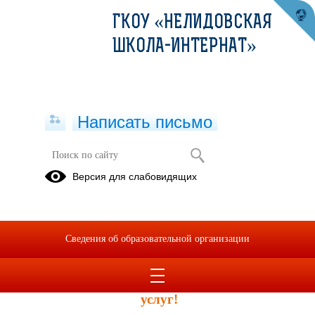
ГКОУ «НЕЛИДОВСКАЯ
ШКОЛА-ИНТЕРНАТ»
Написать письмо
Независимая оценка качества
Версия для слабовидящих
условий осуществления
образовательной деятельности
(НОКО)
Сведения об образовательной организации
Уважаемые получатели образовательных
услуг!