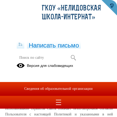
ГКОУ «НЕЛИДОВСКАЯ
ШКОЛА-ИНТЕРНАТ»
Написать письмо
Политика конфиденциальности
Версия для слабовидящих
Настоящая Политика конфиденциальности (далее – Политика
конфиденциальности) персональных данных Государственное
казённое общеобразовательное учреждение «Нелидовская школа-
Сведения об образовательной организации
интернат» , (далее – Администрация Сайта) применяется при
использовании в сети Интернет по адресу:
https://kor8.tverschool.ru/
, далее Сайт
Использование сервисов Сайта означает безоговорочное согласие
Пользователя с настоящей Политикой и указанными в ней