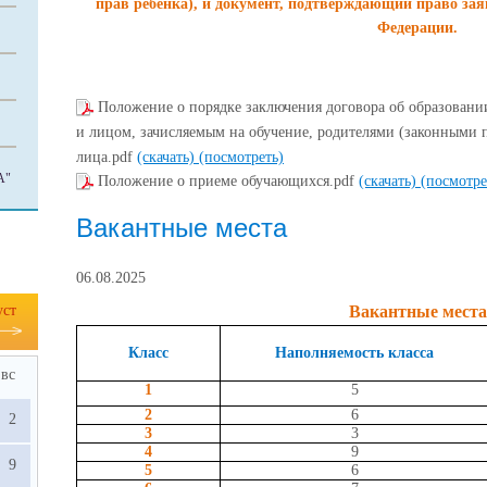
прав ребёнка), и документ, подтверждающий право зая
Федерации.
Положение о порядке заключения договора об образован
и лицом, зачисляемым на обучение, родителями (законными 
лица.pdf
(скачать)
(посмотреть)
А"
Положение о приеме обучающихся.pdf
(скачать)
(посмотре
Вакантные места
06.08.2025
уст
Вакантные места
Класс
Наполняемость класса
вс
1
5
2
6
2
3
3
4
9
9
5
6