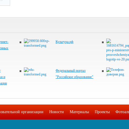
рнет-
Культура.рф
венных
т
Федеральный портал
ки и
"Российское образование"
рации
зовательной организации
Новости
Материалы
Проекты
Фотоал