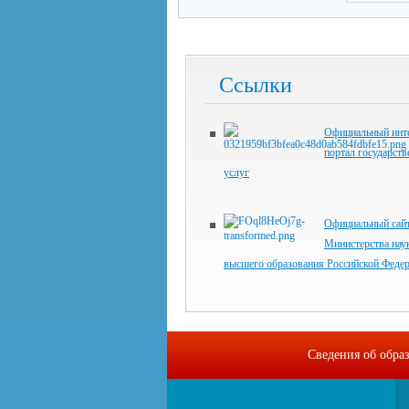
Ссылки
Официальный инте
портал государст
услуг
Официальный сай
Министерства нау
высшего образования Российской Феде
Сведения об обра