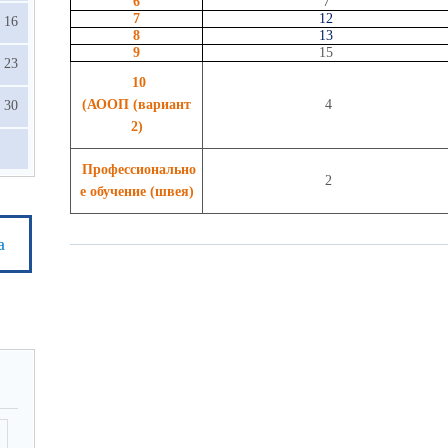
6
7
7
12
16
8
13
9
15
23
10
(АООП (вариант
4
30
2)
Профессионально
2
е обучение (швея)
а