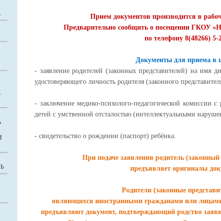
А
Прием документов производится в рабочи
Предварительно сообщить о посещении ГКОУ «Н
по телефону 8(48266) 5-
Документы для приема в 
- заявление родителей (законных представителей) на имя д
удостоверяющего личность родителя (законного представител
Е
- заключение медико-психолого-педагогической комиссии 
детей с умственной отсталостью (интеллектуальными наруше
А
- свидетельство о рождении (паспорт) ребёнка.
И
При подаче заявления родитель (законный 
Ь
предъявляет оригиналы док
Родители (законные представит
являющихся иностранными гражданами или лицами 
предъявляют документ, подтверждающий родство заяви