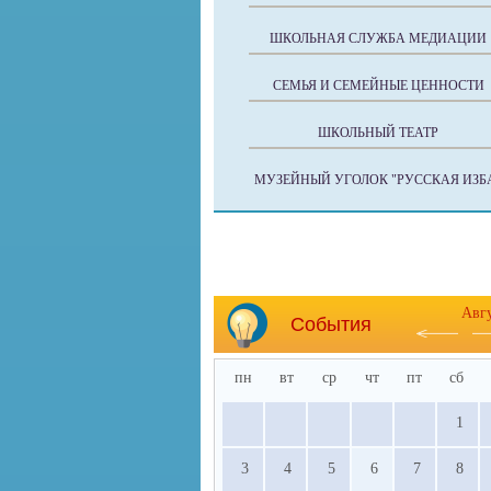
ШКОЛЬНАЯ СЛУЖБА МЕДИАЦИИ
СЕМЬЯ И СЕМЕЙНЫЕ ЦЕННОСТИ
ШКОЛЬНЫЙ ТЕАТР
МУЗЕЙНЫЙ УГОЛОК "РУССКАЯ ИЗБ
Авг
События
пн
вт
ср
чт
пт
сб
1
3
4
5
6
7
8