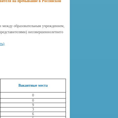
вителя на пребывание в Российской
ии между образовательным учреждением,
представителями) несовершеннолетнего
ть)
Вакантные места
0
0
9
3
6